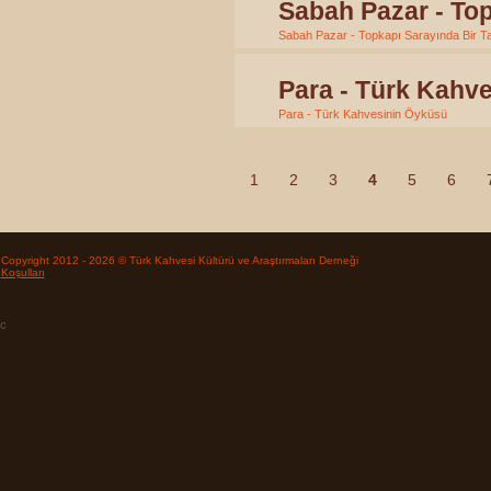
Sabah Pazar - Top
Sabah Pazar - Topkapı Sarayında Bir T
Para - Türk Kahv
Para - Türk Kahvesinin Öyküsü
1
2
3
4
5
6
Copyright 2012 - 2026 © Türk Kahvesi Kültürü ve Araştırmaları Derneği
Koşulları
c