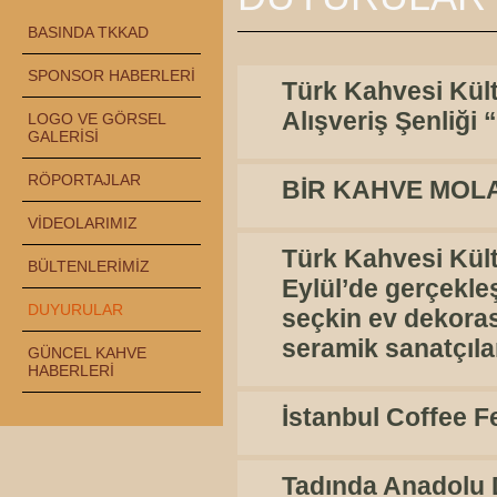
BASINDA TKKAD
SPONSOR HABERLERİ
Türk Kahvesi Kült
Alışveriş Şenliğ
LOGO VE GÖRSEL
GALERİSİ
RÖPORTAJLAR
BİR KAHVE MOL
VİDEOLARIMIZ
Türk Kahvesi Kült
BÜLTENLERİMİZ
Eylül’de gerçekleş
DUYURULAR
seçkin ev dekoras
seramik sanatçılar
GÜNCEL KAHVE
HABERLERİ
İstanbul Coffee 
Tadında Anadolu 