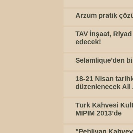
Arzum pratik çözü
TAV İnşaat, Riyad
edecek!
Selamlique'den bi
18-21 Nisan tarih
düzenlenecek All 
Türk Kahvesi Kült
MIPIM 2013’de
"Pehlivan Kahve